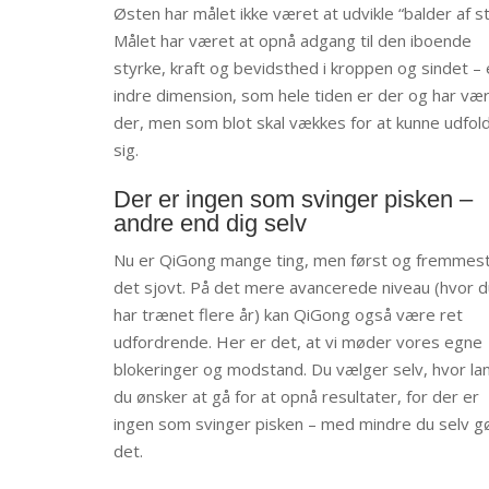
Østen har målet ikke været at udvikle “balder af st
Målet har været at opnå adgang til den iboende
styrke, kraft og bevidsthed i kroppen og sindet –
indre dimension, som hele tiden er der og har væ
der, men som blot skal vækkes for at kunne udfol
sig.
Der er ingen som svinger pisken –
andre end dig selv
Nu er QiGong mange ting, men først og fremmest
det sjovt. På det mere avancerede niveau (hvor d
har trænet flere år) kan QiGong også være ret
udfordrende. Her er det, at vi møder vores egne
blokeringer og modstand. Du vælger selv, hvor la
du ønsker at gå for at opnå resultater, for der er
ingen som svinger pisken – med mindre du selv g
det.