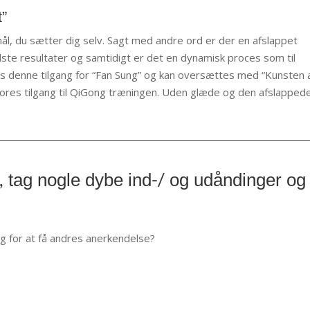
t”
mål, du sætter dig selv. Sagt med andre ord er der en afslappet
edste resultater og samtidigt er det en dynamisk proces som til
des denne tilgang for “Fan Sung” og kan oversættes med “Kunsten 
i vores tilgang til QiGong træningen. Uden glæde og den afslapped
ik, tag nogle dybe ind-/ og udåndinger og
ig for at få andres anerkendelse?