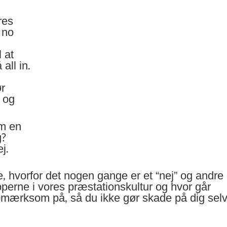
res
 no
l at
all in.
ør
r og
om en
g?
j.
e, hvorfor det nogen gange er et “nej” og andre
pperne i vores præstationskultur og hvor går
mærksom på, så du ikke gør skade på dig sel