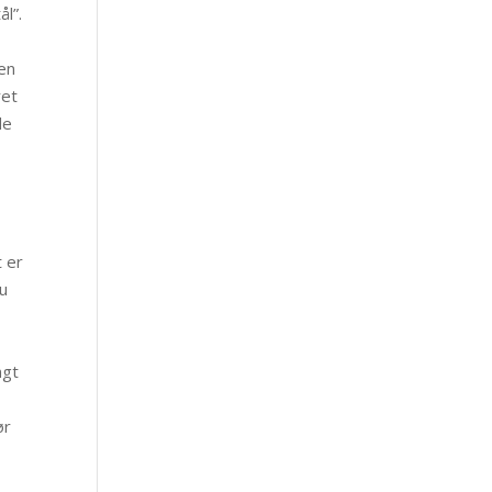
ål”.
 en
ret
de
 er
u
ngt
ør