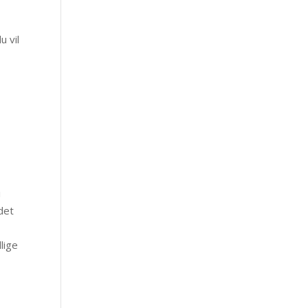
u vil
i
det
lige