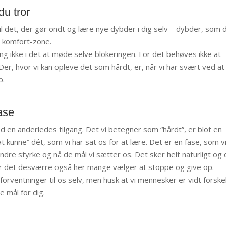
du tror
til det, der gør ondt og lære nye dybder i dig selv – dybder, som d
in komfort-zone.
ing ikke i det at møde selve blokeringen. For det behøves ikke at
er, hvor vi kan opleve det som hårdt, er, når vi har svært ved at
p.
ase
en anderledes tilgang. Det vi betegner som “hårdt”, er blot en
“at kunne” dét, som vi har sat os for at lære. Det er en fase, som v
dre styrke og nå de mål vi sætter os. Det sker helt naturligt og 
 er det desværre også her mange vælger at stoppe og give op.
 forventninger til os selv, men husk at vi mennesker er vidt forskel
e mål for dig.