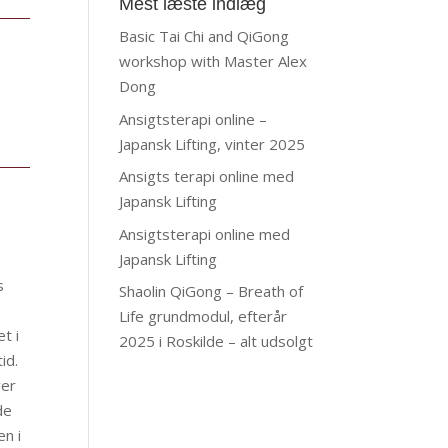
Mest læste indlæg
Basic Tai Chi and QiGong
workshop with Master Alex
Dong
Ansigtsterapi online –
Japansk Lifting, vinter 2025
Ansigts terapi online med
Japansk Lifting
Ansigtsterapi online med
Japansk Lifting
s
Shaolin QiGong – Breath of
Life grundmodul, efterår
t i
2025 i Roskilde – alt udsolgt
id.
ver
de
n i