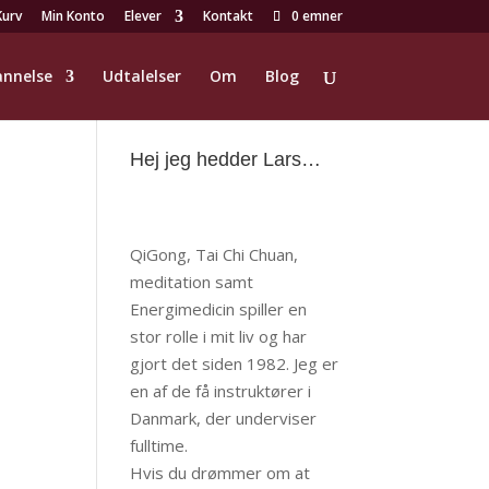
Kurv
Min Konto
Elever
Kontakt
0 emner
nnelse
Udtalelser
Om
Blog
Hej jeg hedder Lars…
QiGong, Tai Chi Chuan,
meditation samt
Energimedicin spiller en
stor rolle i mit liv og har
gjort det siden 1982. Jeg er
en af de få instruktører i
Danmark, der underviser
fulltime.
Hvis du drømmer om at