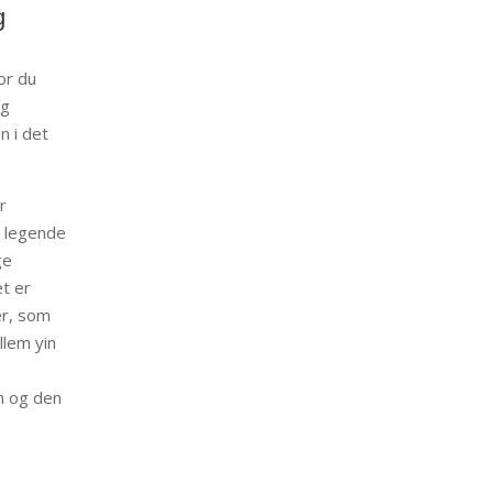
g
or du
og
n i det
r
en legende
ge
t er
er, som
llem yin
en og den