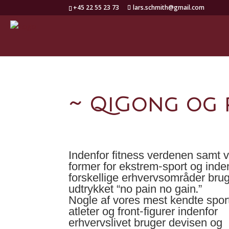
+45 22 55 23 73
lars.schmith@gmail.com
~ QiGong og p
Indenfor fitness verdenen samt 
former for ekstrem-sport og inde
forskellige erhvervsområder bru
udtrykket “no pain no gain.”
Nogle af vores mest kendte spor
atleter og front-figurer indenfor
erhvervslivet bruger devisen og 