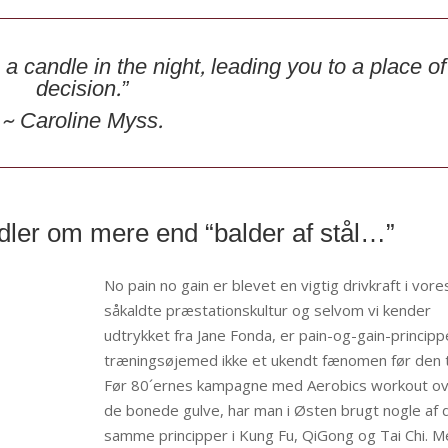
e a candle in the night, leading you to a place of
decision.”
~ Caroline Myss.
dler om mere end “balder af stål…”
No pain no gain er blevet en vigtig drivkraft i vore
såkaldte præstationskultur og selvom vi kender
udtrykket fra Jane Fonda, er pain-og-gain-princippe
træningsøjemed ikke et ukendt fænomen før den t
Før 80´ernes kampagne med Aerobics workout o
de bonede gulve, har man i Østen brugt nogle af 
samme principper i Kung Fu, QiGong og Tai Chi. Me