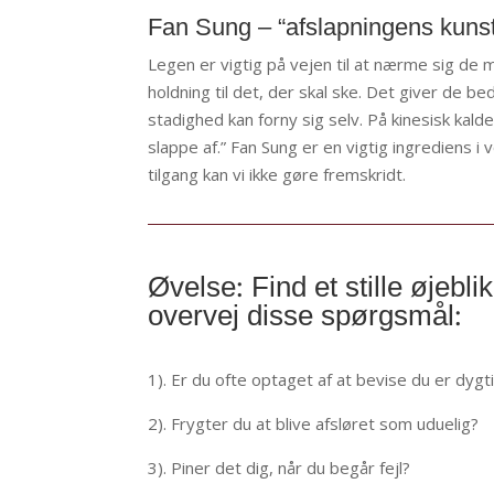
Fan Sung – “afslapningens kuns
Legen er vigtig på vejen til at nærme sig de 
holdning til det, der skal ske. Det giver de b
stadighed kan forny sig selv. På kinesisk kal
slappe af.” Fan Sung er en vigtig ingrediens 
tilgang kan vi ikke gøre fremskridt.
Øvelse: Find et stille øjebl
overvej disse spørgsmål:
1). Er du ofte optaget af at bevise du er dygt
2). Frygter du at blive afsløret som uduelig?
3). Piner det dig, når du begår fejl?