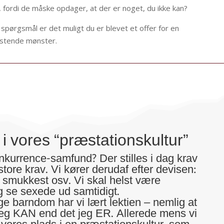
 fordi de måske opdager, at der er noget, du ikke kan?
se spørgsmål er det muligt du er blevet et offer for en
lastende mønster.
i vores “præstationskultur”
konkurrence-samfund? Der stilles i dag krav
store krav. Vi kører derudaf efter devisen:
og smukkest osv. Vi skal helst være
g se sexede ud samtidigt.
lige barndom har vi lært lektien – nemlig at
, jeg KAN end det jeg ER. Allerede mens vi