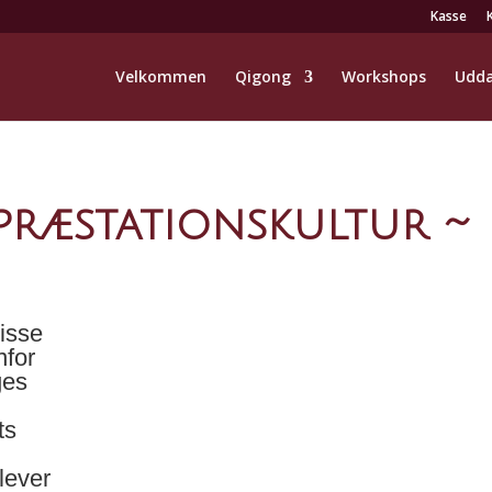
Kasse
Velkommen
Qigong
Workshops
Udda
ræstationskultur ~
visse
nfor
ges
ts
lever