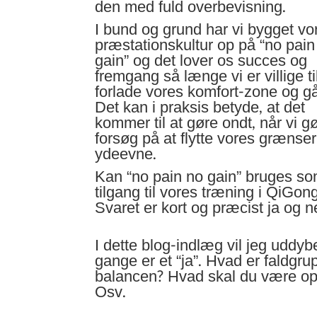
den med fuld overbevisning.
I bund og grund har vi bygget vo
præstationskultur op på “no pain
gain” og det lover os succes og
fremgang så længe vi er villige ti
forlade vores komfort-zone og gå 
Det kan i praksis betyde, at det
kommer til at gøre ondt, når vi g
forsøg på at flytte vores grænse
ydeevne.
Kan “no pain no gain” bruges s
tilgang til vores træning i QiGon
Svaret er kort og præcist ja og ne
I dette blog-indlæg vil jeg uddyb
gange er et “ja”. Hvad er faldgru
balancen? Hvad skal du være op
Osv.