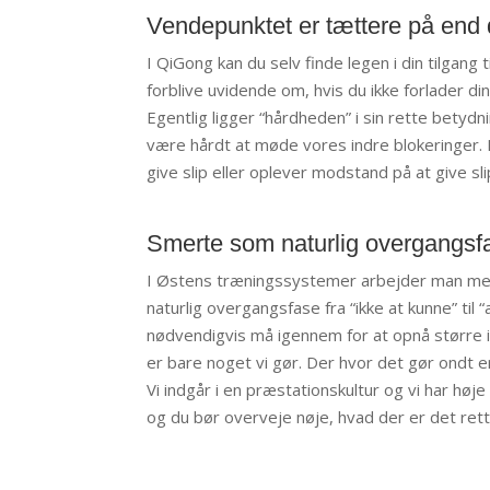
Vendepunktet er tættere på end 
I QiGong kan du selv finde legen i din tilgang 
forblive uvidende om, hvis du ikke forlader d
Egentlig ligger “hårdheden” i sin rette betydn
være hårdt at møde vores indre blokeringer. D
give slip eller oplever modstand på at give sli
Smerte som naturlig overgangsf
I Østens træningssystemer arbejder man med 
naturlig overgangsfase fra “ikke at kunne” til 
nødvendigvis må igennem for at opnå større in
er bare noget vi gør. Der hvor det gør ondt
Vi indgår i en præstationskultur og vi har høje
og du bør overveje nøje, hvad der er det rett