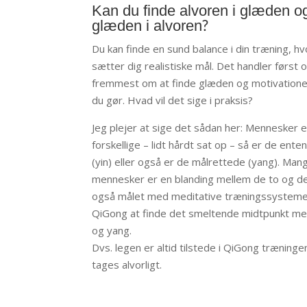
Kan du finde alvoren i glæden o
glæden i alvoren?
Du kan finde en sund balance i din træning, hv
sætter dig realistiske mål. Det handler først 
fremmest om at finde glæden og motivatione
du gør. Hvad vil det sige i praksis?
Jeg plejer at sige det sådan her: Mennesker e
forskellige – lidt hårdt sat op – så er de ent
(yin) eller også er de målrettede (yang). Man
mennesker er en blanding mellem de to og de
også målet med meditative træningssystem
QiGong at finde det smeltende midtpunkt me
og yang.
Dvs. legen er altid tilstede i QiGong træning
tages alvorligt.