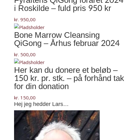
Fyraftens QiGong foråret 2024
-
i Roskilde – fuld pris 950 kr
donation
kr.
950,00
100
kr.
Bone Marrow Cleansing
pr.
QiGong – Århus februar 2024
stk.
-1000
kr.
500,00
tak
Her kan du donere et beløb –
på
150 kr. pr. stk. – på forhånd tak
forhånd
antal
for din donation
kr.
150,00
Hej jeg hedder Lars…