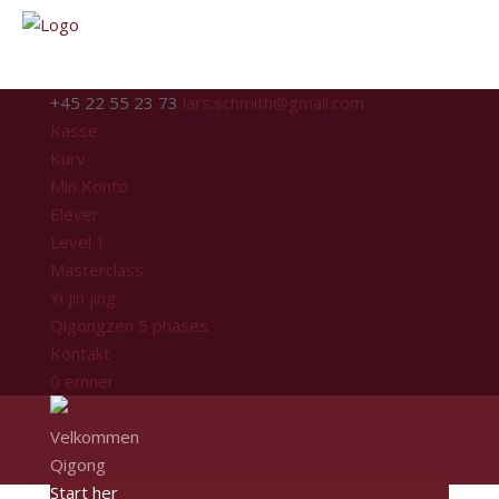
+45 22 55 23 73
lars.schmith@gmail.com
Kasse
Kurv
Min Konto
Elever
Level 1
Masterclass
Yi jin jing
Qigongzen 5 phases
Kontakt
0 emner
Velkommen
Qigong
Start her