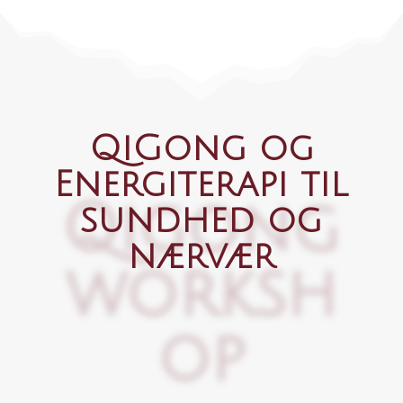
QiGong og
Energiterapi til
Qigong
sundhed og
nærvær
worksh
op