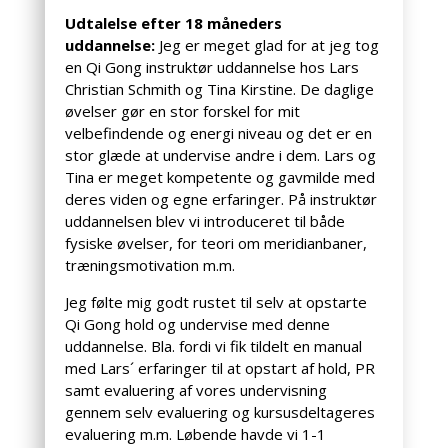
Udtalelse efter 18 måneders
uddannelse:
Jeg er meget glad for at jeg tog
en Qi Gong instruktør uddannelse hos Lars
Christian Schmith og Tina Kirstine. De daglige
øvelser gør en stor forskel for mit
velbefindende og energi niveau og det er en
stor glæde at undervise andre i dem. Lars og
Tina er meget kompetente og gavmilde med
deres viden og egne erfaringer. På instruktør
uddannelsen blev vi introduceret til både
fysiske øvelser, for teori om meridianbaner,
træningsmotivation m.m.
Jeg følte mig godt rustet til selv at opstarte
Qi Gong hold og undervise med denne
uddannelse. Bla. fordi vi fik tildelt en manual
med Lars´ erfaringer til at opstart af hold, PR
samt evaluering af vores undervisning
gennem selv evaluering og kursusdeltageres
evaluering m.m. Løbende havde vi 1-1