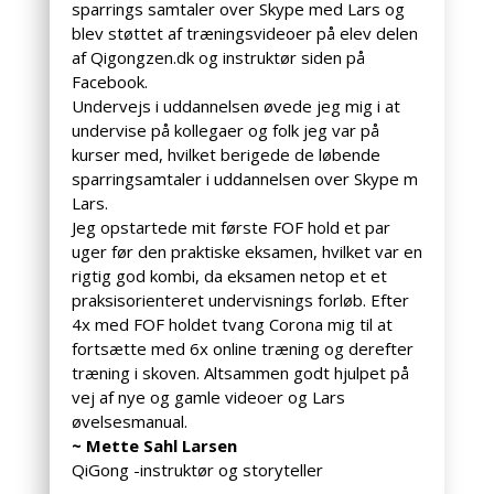
sparrings samtaler over Skype med Lars og
blev støttet af træningsvideoer på elev delen
af Qigongzen.dk og instruktør siden på
Facebook.
Undervejs i uddannelsen øvede jeg mig i at
undervise på kollegaer og folk jeg var på
kurser med, hvilket berigede de løbende
sparringsamtaler i uddannelsen over Skype m
Lars.
Jeg opstartede mit første FOF hold et par
uger før den praktiske eksamen, hvilket var en
rigtig god kombi, da eksamen netop et et
praksisorienteret undervisnings forløb. Efter
4x med FOF holdet tvang Corona mig til at
fortsætte med 6x online træning og derefter
træning i skoven. Altsammen godt hjulpet på
vej af nye og gamle videoer og Lars
øvelsesmanual.
~ Mette Sahl Larsen
QiGong -instruktør og storyteller