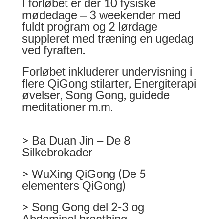
I forløbet er der 10 fysiske
mødedage – 3 weekender med
fuldt program og 2 lørdage
suppleret med træning en ugedag
ved fyraften.
Forløbet inkluderer undervisning i
flere QiGong stilarter, Energiterapi
øvelser, Song Gong, guidede
meditationer m.m.
> Ba Duan Jin – De 8
Silkebrokader
> WuXing QiGong (De 5
elementers QiGong)
> Song Gong del 2-3 og