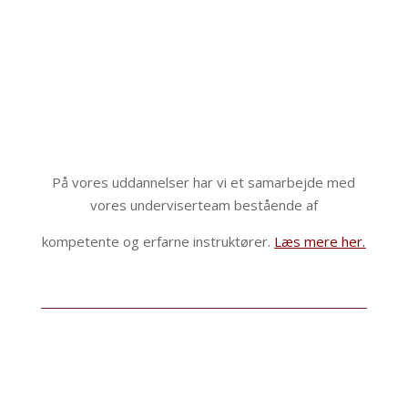
Tina er Energiterapeut med stor komptence indenfor
dette felt.
Tina
og jeg har haft samarbejde igennem vores kurser og
workshops de sidste 8 år.
På vores uddannelser har vi et samarbejde med
vores underviserteam bestående af
kompetente og erfarne instruktører.
Læs mere her.