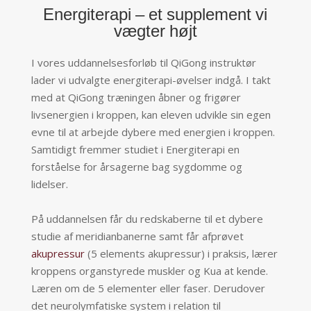
Energiterapi – et supplement vi
vægter højt
I vores uddannelsesforløb til QiGong instruktør
l
ader vi udvalgte energiterapi-øvelser indgå. I takt
med at QiGong træningen åbner og frigører
livsenergien i kroppen, kan eleven udvikle sin egen
evne til at arbejde dybere med energien i kroppen.
Samtidigt fremmer studiet i Energiterapi en
forståelse for årsagerne bag sygdomme og
lidelser.
På uddannelsen får du redskaberne til et dybere
studie af meridianbanerne samt får afprøvet
akupressur
(5 elements akupressur) i praksis, lærer
kroppens organstyrede muskler og Kua at kende.
Læren om de 5 elementer eller faser. Derudover
det neurolymfatiske system i relation til