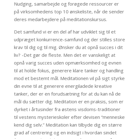
Nudging, samarbejde og forøgede ressourcer er
på virksomhedens top 10 ønskeliste, når de sender
deres medarbejdere på meditationskursus.
Det samfund vi er en del af har udviklet sig til et
udpræget konkurrence-samfund og der stilles store
krav til dig og til mig. Ønsker du at opnå succes i dit
liv? -Det gør de fleste. Men det er vanskeligt at
opnå varig succes uden opmærksomhed og evnen
til at holde fokus, generere klare tanker og handling
mod et bestemt mål. Meditationen vil på sigt styrke
din evne til at generere energiladede kreative
tanker, der er en forudsætning for at du kan nå de
mål du sætter dig.
Meditation er en praksis, som er
dyrket i årtusinder
fra østens visdoms-traditioner
til vestens mysterieskoler efter devisen “menneske
kend dig selv.” Meditation kan tilbyde dig en større
grad af centrering og en indsigt i hvordan sindet