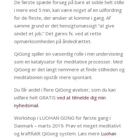
De første spæde forsøg på bare at sidde helt stille
i mere end 5 min
, kan være noget af en udfordring
for de fleste, der ønsker at komme i gang. Af
samme grund er det hensigtsmæssigt “at give
sindet et job.” Det
gøres fx. ved at rette
opmærksomheden på åndedrættet.
QiGong spiller en væsentlig rolle i min undervisning
som en katalysator for meditative processer. Med
QiGong er det langt nemmere at finde stilheden og
meditationen opstår mere spontant.
Du får andel i flere QiGong øvelser, som du kan
udføre helt GRATIS
ved at tilmelde dig min
nyhedsmail.
Workshop i LUOHAN GONG
for første gang i
Danmark – marts 2019. Prøv et meget meditativt
og kraftfuldt QiGong system. Læs mere
Luohan