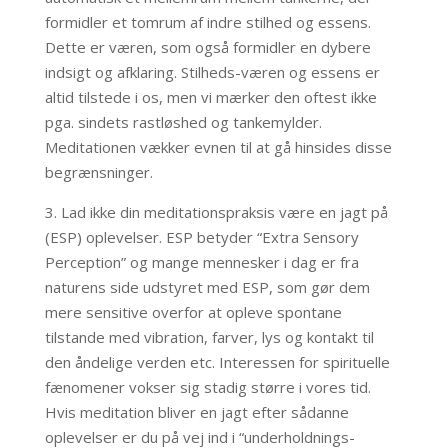
formidler et tomrum af indre stilhed og essens.
Dette er væren, som også formidler en dybere
indsigt og afklaring. Stilheds-væren og essens er
altid tilstede i os, men vi mærker den oftest ikke
pga. sindets rastløshed og tankemylder.
Meditationen vækker evnen til at gå hinsides disse
begrænsninger.
3. Lad ikke din meditationspraksis være en jagt på
(ESP) oplevelser.
ESP betyder “Extra Sensory
Perception” og mange mennesker i dag er fra
naturens side udstyret med ESP, som gør dem
mere sensitive overfor at opleve spontane
tilstande med vibration, farver, lys og kontakt til
den åndelige verden etc. Interessen for spirituelle
fænomener vokser sig stadig større i vores tid.
Hvis meditation bliver en jagt efter sådanne
oplevelser er du på vej ind i “underholdnings-