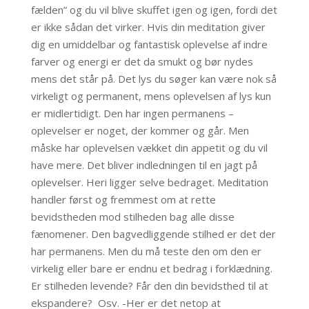
fælden” og du vil blive skuffet igen og igen, fordi det
er ikke sådan det virker. Hvis din meditation giver
dig en umiddelbar og fantastisk oplevelse af indre
farver og energi er det da smukt og bør nydes
mens det står på. Det lys du søger kan være nok så
virkeligt og permanent, mens oplevelsen af lys kun
er midlertidigt. Den har ingen permanens –
oplevelser er noget, der kommer og går. Men
måske har oplevelsen vækket din appetit og du vil
have mere. Det bliver indledningen til en jagt på
oplevelser. Heri ligger selve bedraget. Meditation
handler først og fremmest om at rette
bevidstheden mod stilheden bag alle disse
fænomener. Den bagvedliggende stilhed er det der
har permanens. Men du må teste den om den er
virkelig eller bare er endnu et bedrag i forklædning.
Er stilheden levende? Får den din bevidsthed til at
ekspandere? Osv. -Her er det netop at