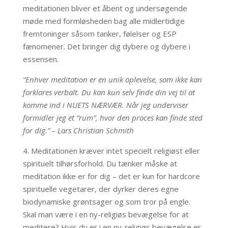
meditationen bliver et åbent og undersøgende
møde med formløsheden bag alle midlertidige
fremtoninger såsom tanker, følelser og ESP
fænomener. Det bringer dig dybere og dybere i
essensen.
“Enhver meditation er en unik oplevelse, som ikke kan
forklares verbalt. Du kan kun selv finde din vej til at
komme ind i NUETS NÆRVÆR. Når jeg underviser
formidler jeg et “rum”, hvor den proces kan finde sted
for dig.” – Lars Christian Schmith
4.
Meditationen kræver intet specielt religiøst eller
spirituelt tilhørsforhold.
Du tænker måske at
meditation ikke er for dig – det er kun for hardcore
spirituelle vegetarer, der dyrker deres egne
biodynamiske grøntsager og som tror på engle.
Skal man være i en ny-religiøs bevægelse for at
meditere? Hvis du er i en ny-religiøs bevægelse er