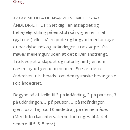
Gong.
>>>>> MEDITATIONS-ØVELSE MED “3-3-3
ÅNDEDRÆTTET”:
Sæt dig i en afslappet og
behagelig stilling på en stol (så ryggen er fri af
ryglænet) eller på en pude og begynd med at tage
et par dybe ind- og udåndinger. Træk vejret fra
mave/ mellemgulv uden at det bliver anstrengt.
Træk vejret afslappet og naturligt ind gennem
næsen og ud gennem munden. Forsæt dette
åndedræt. Bliv bevidst om den rytmiske bevægelse
i dit åndedræt.
Begynd så at tælle til 3 på indånding, 3 på pausen, 3
på udåndingen, 3 på pausen, 3 på indåndingen
igen…osv. Tag ca. 10 åndedrag på denne måde.
(Med tiden kan intervallerne forlænges til 4-4-4
senere til 5-5-5 osv.)