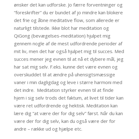
ønsker det kan udforske. Jo færre forventninger og
“foreskrifter” du er bundet af jo mindre kan blokere
det frie og åbne meditative flow, som allerede er
naturligt tilstede.
Ikke blot har meditation og
QiGong
(bevægelses-meditation) hjulpet mig
gennem nogle af de mest udfordrende perioder af
mit liv, men det har også hjulpet mig til succes. Med
succes mener jeg evnen til at nå et dybere mål, jeg
har sat mig selv. F.eks. kunne det være evnen og
overskuddet til at ændre på uhensigtsmæssige
vaner i min dagligdag og leve i større harmoni med
det indre. Meditation styrker evnen til at finde
hjem i sig selv trods det faktum, at livet til tider kan
være ret udfordrende og hektisk. Meditation kan
lære dig “at være der for dig selv” først. Når du kan
være der for dig selv, kan du også være der for
andre – række ud og hjælpe etc.