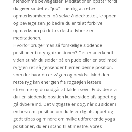
nænsomme bevægelser. Meditationen opstår fordi
du giver sindet et “job” – nemlig at rette
opmærksomheden på selve åndedrættet, kroppen
og bevægelsen. Jo bedre du er til at forblive
opmærksom på dette, desto dybere er
meditationen.
Hvorfor bruger man så forskellige siddende
positioner i fx. yogatraditionen? Det er anerkendt
viden at når du sidder på en pude eller en stol med
ryggen ret så genkender hjernen denne position,
som der hvor du er vågen og bevidst. Med den
rette ryg kan energien fra røgsøjlen lettere
strømme og du undgår at falde i søvn. Endvidere vil
du i en siddende position kunne sidde afslappet og
gå dybere ind. Det vigtigste er dog, når du sidder i
en bestemt position om du føler dig afslappet og
godt tilpas og mindre om hvilke udfordrende yoga
positioner, du er i stand til at mestre. Vores