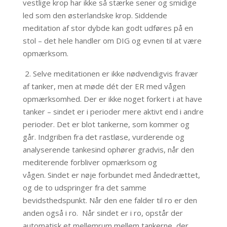
vestlige krop har ikke så stærke sener og smidige
led som den østerlandske krop. Siddende
meditation af stor dybde kan godt udføres på en
stol – det hele handler om DIG og evnen til at være
opmærksom.
2.
Selve meditationen er ikke nødvendigvis fravær
af tanker,
men at møde dét der ER med vågen
opmærksomhed. Der er ikke noget forkert i at have
tanker – sindet er i perioder mere aktivt end i andre
perioder. Det er blot tankerne, som kommer og
går. Indgriben fra det rastløse, vurderende og
analyserende tankesind ophører gradvis, når den
mediterende forbliver opmærksom og
vågen. Sindet er nøje forbundet med åndedrættet,
og de to udspringer fra det samme
bevidsthedspunkt. Når den ene falder til ro er den
anden også i ro. Når sindet er i ro, opstår der
automatisk et mellemrum mellem tankerne, der