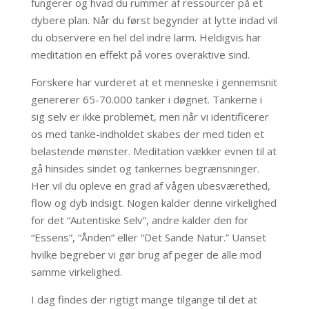
fungerer og hvad du rummer af ressourcer på et
dybere plan. Når du først begynder at lytte indad vil
du observere en hel del indre larm. Heldigvis har
meditation en effekt på vores overaktive sind.
Forskere har vurderet at et menneske i gennemsnit
genererer 65-70.000 tanker i døgnet.
Tankerne i
sig selv er ikke problemet, men når vi identificerer
os med tanke-indholdet skabes der med tiden et
belastende mønster. Meditation vækker evnen til at
gå hinsides sindet og tankernes begrænsninger.
Her vil du opleve en grad af vågen ubesværethed,
flow og dyb indsigt. Nogen kalder denne virkelighed
for det “Autentiske Selv”, andre kalder den for
“Essens”, “Ånden” eller “Det Sande Natur.” Uanset
hvilke begreber vi gør brug af peger de alle mod
samme virkelighed.
I dag findes der rigtigt mange tilgange til det at