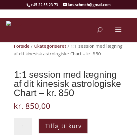
+45 22 55 23 73
lars.schmith@gmail.com
Forside
/
Ukategoriseret
/ 1:1 session med lægning
af dit kinesisk astrologiske Chart – kr. 850
1:1 session med lægning
af dit kinesisk astrologiske
Chart – kr. 850
kr.
850,00
1:1
Tilføj til kurv
session