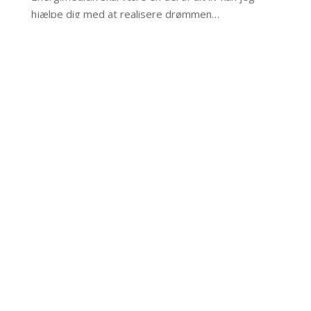
hjælpe dig med at realisere drømmen…
Kommende workshops
Heart Calming QiGong 1-2
QiGong og Tai Chi workshop med Mester Alex
Dong – Roskilde efteråret 2026
Pusterum med QiGong, mindfulness og klangbad
– 3 tirsdage efter fyraften
Mest læste indlæg