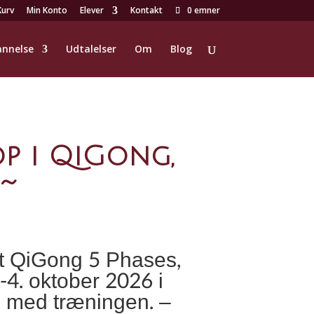
Kurv
Min Konto
Elever
Kontakt
0 emner
nnelse
Udtalelser
Om
Blog
op i QiGong,
 ~
 QiGong 5 Phases,
4. oktober 2026 i
g med træningen. –