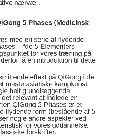
ative nærvær.
QiGong 5 Phases (Medicinsk
es med en serie af flydende
ases – “de 5 Elementers
spunktet for vores træning på
erfor få en introduktion til dette
smittende effekt på QiGong i de
et meste asiatiske kampkunst.
gle helt grundlæggende
det relevant at indlede en
arten QiGong 5 Phases er et
ne flydende form (bestående af 5
er nogle andre aspekter ved
eristisk for vores uddannelse.
assiske forskrifter.