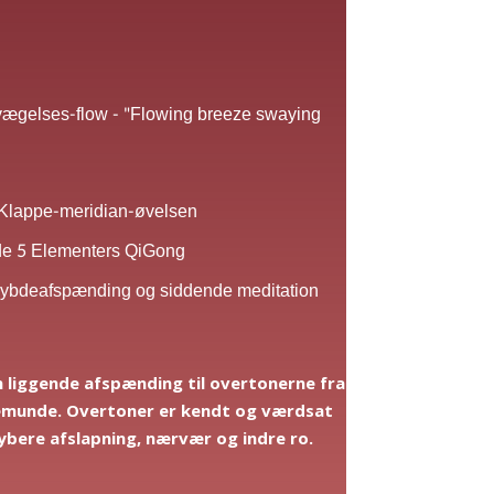
vægelses-flow - "Flowing breeze swaying
 Klappe-meridian-øvelsen
de 5 Elementers QiGong
dybdeafspænding og siddende meditation
n liggende afspænding til overtonerne fra
lkemunde. Overtoner er kendt og værdsat
dybere afslapning, nærvær og indre ro.