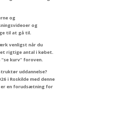
serne og
sningsvideoer og
e til at gå til.
ærk venligst når du
t rigtige antal i købet.
 “se kurv” foroven.
struktør uddannelse?
026 i Roskilde med denne
er en forudsætning for