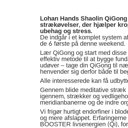
Lohan Hands Shaolin QiGong e
strækøvelser, der hjælper krop
ubehag og stress.
De indgår i et komplet system af
de 6 første på denne weekend.
Lær QiGong og start med disse 
effektiv metode til at bygge fund
udøver – tage din QiGong til n
henvender sig derfor både til b
Alle interesserede kan få udbytt
Gennem blide meditative stræk 
igennem, strækker og vedligeh
meridianbanerne og de indre or
Vi frigør hurtigt endorfiner i bl
og mere afslappet. Erfaringerne 
BOOSTER livsenergien (Qi), for