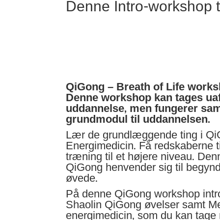
Denne Intro-workshop t
QiGong – Breath of Life work
Denne workshop kan tages uaf
uddannelse, men fungerer sam
grundmodul til uddannelsen.
Lær de grundlæggende ting i Q
Energimedicin. Få redskaberne til
træning til et højere niveau. Den
QiGong henvender sig til begyn
øvede.
På denne QiGong workshop intro
Shaolin QiGong øvelser samt M
energimedicin, som du kan tage