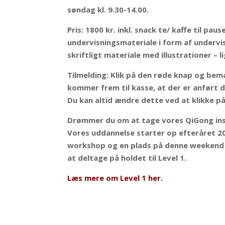
søndag kl. 9.30-14.00.
Pris: 1800 kr. inkl. snack te/ kaffe til pau
undervisningsmateriale i form af undervi
skriftligt materiale med illustrationer – lig
Tilmelding:
K
lik på den røde knap og bem
kommer frem til kasse, at der er anført de
Du kan altid ændre dette ved at klikke på
Drømmer du om at tage vores QiGong in
Vores uddannelse starter op efteråret 2
workshop og en plads på denne weekend 
at deltage på holdet til Level 1.
Læs mere om Level 1 her.