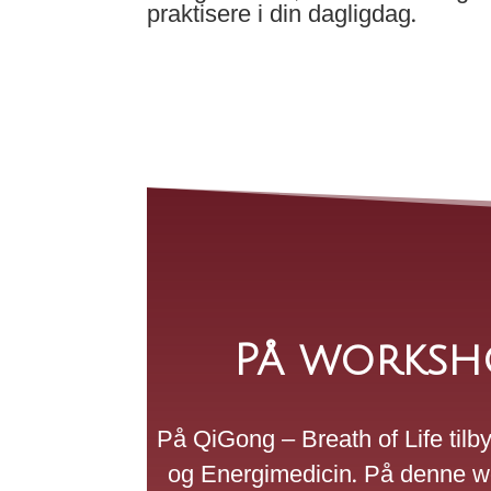
praktisere i din dagligdag.
På worksho
På QiGong – Breath of Life tilby
og Energimedicin. På denne w