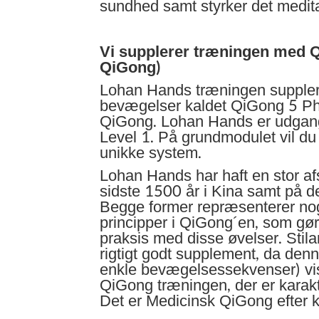
sundhed samt styrker det medit
Vi supplerer træningen med 
QiGong)
Lohan Hands træningen suppler
bevægelser kaldet QiGong 5 Ph
QiGong. Lohan Hands er udgang
Level 1. På grundmodulet vil du d
unikke system.
Lohan Hands har haft en stor af
sidste 1500 år i Kina samt på d
Begge former repræsenterer no
principper i QiGong´en, som gør 
praksis med disse øvelser. Stil
rigtigt godt supplement, da den
enkle bevægelsessekvenser) vis
QiGong træningen, der er karakt
Det er Medicinsk QiGong efter kl