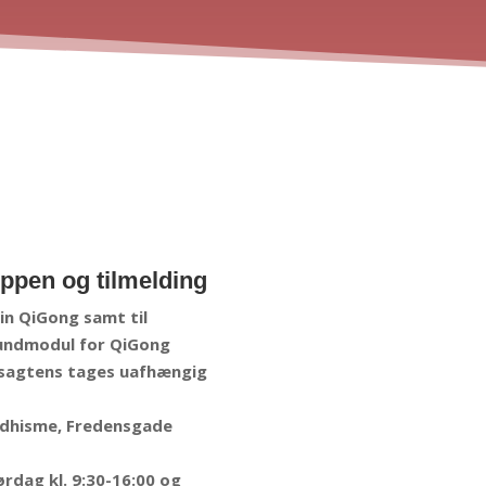
ppen og tilmelding
in QiGong samt til
rundmodul for QiGong
sagtens tages uafhængig
uddhisme, Fredensgade
ørdag kl. 9:30-16:00 og