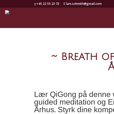
+45 22 55 23 73
lars.schmith@gmail.com
~ Breath of
Å
Lær QiGong på denne 
guided meditation og E
Århus. Styrk dine kompe