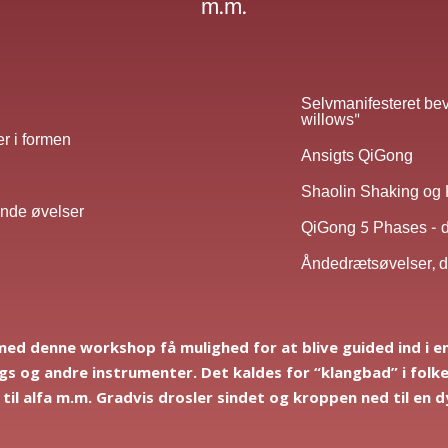
m.m.
Selvmanifesteret be
willows"
er i formen
Ansigts QiGong
Shaolin Shaking og
nde øvelser
QiGong 5 Phases - 
Åndedrætsøvelser, 
 med denne workshop få mulighed for at blive
guided ind i e
ngs og andre instrumenter. Det kaldes for “klangbad” i fo
til alfa m.m. Gradvis drosler sindet og kroppen ned til en 