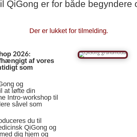
il QiGong er for både begyndere 
Der er lukket for tilmelding.
shop 2026:
hængigt af vores
tidigt som
iGong og
 at løfte din
ne Intro-workshop til
dere såvel som
duceres du til
edicinsk QiGong og
 med dig hjem og