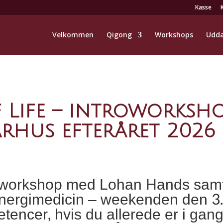
Kasse
Velkommen
Qigong
Workshops
Udda
 Life – introworksh
rhus efteråret 2026
workshop med Lohan Hands samt
nergimedicin – weekenden den 3.-
tencer, hvis du allerede er i gan