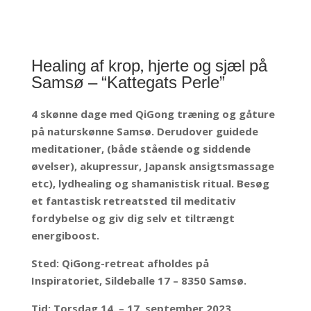
Healing af krop, hjerte og sjæl på
Samsø – “Kattegats Perle”
4 skønne dage med QiGong træning og gåture
på naturskønne Samsø. Derudover guidede
meditationer, (både stående og siddende
øvelser), akupressur, Japansk ansigtsmassage
etc), lydhealing og shamanistisk ritual.
Besøg
et fantastisk retreatsted til meditativ
fordybelse og giv dig selv et tiltrængt
energiboost.
Sted: QiGong-retreat afholdes på
Inspiratoriet, Sildeballe 17 – 8350 Samsø.
Tid: Torsdag 14. – 17. september 2023