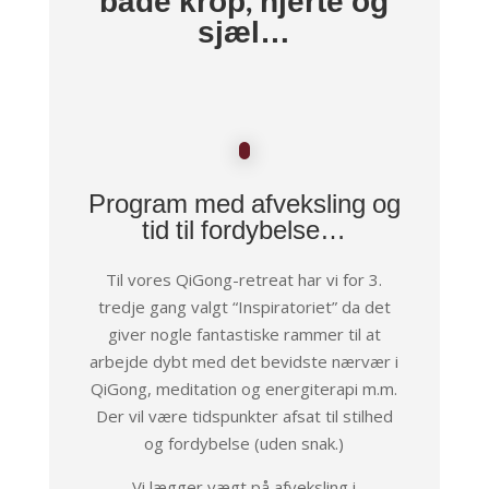
både krop, hjerte og
sjæl…
Program med afveksling og
tid til fordybelse…
Til vores QiGong-retreat har vi for 3.
tredje gang valgt
“Inspiratoriet”
da det
giver
nogle fantastiske rammer til at
arbejde dybt med det bevidste nærvær i
QiGong, meditation og energiterapi m.m.
Der vil være tidspunkter afsat til stilhed
og fordybelse (uden snak.)
Vi lægger vægt på afveksling i