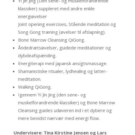
Yi Jin Jing (Den sene- og muskelforandrende
klassiker) suppleret med andre enkle
energiøvelser
Joint opening exercises, Stående meditation og
Song Gong træning (øvelser til afslapning).
Bone Marrow Cleansing QiGong.
Åndedrætsøvelser, guidede meditationer og
dybdeafspænding.
Energiterapi med japansk ansigtsmassage.
Shamanistiske ritualer, lydhealing og latter-
meditation.
Walking QiGong.
Igennem Yi Jin Jing (den sene- og
muskelforandrende klassiker) og Bone Marrow
Cleansing guides udøveren ind i et dybere og
mere bevidst nærvær med energi flow.
Undervisere: Tina Kirstine Jensen og Lars