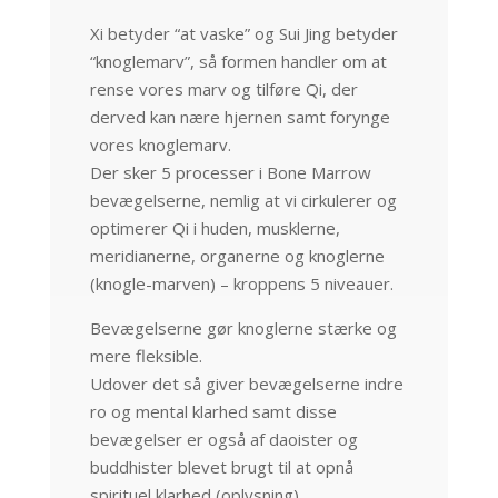
Xi betyder “at vaske” og Sui Jing betyder
“knoglemarv”, så formen handler om at
rense vores marv og tilføre Qi, der
derved kan nære hjernen samt forynge
vores knoglemarv.
Der sker 5 processer i Bone Marrow
bevægelserne, nemlig at vi cirkulerer og
optimerer Qi i huden, musklerne,
meridianerne, organerne og knoglerne
(knogle-marven) – kroppens 5 niveauer.
Bevægelserne gør knoglerne stærke og
mere fleksible.
Udover det så giver bevægelserne indre
ro og mental klarhed samt disse
bevægelser er også af daoister og
buddhister blevet brugt til at opnå
spirituel klarhed (oplysning).