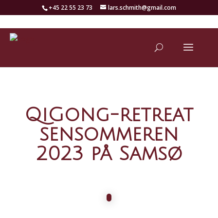
+45 22 55 23 73
lars.schmith@gmail.com
QiGong-retreat
sensommeren
2023 på Samsø