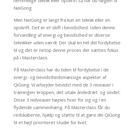
hemmelige teknik eller opskrift så har du nøglen til
NeiGong.
Men NeiGong er langt fra kun en teknik eller en
opskrift. Det er et skift i bevidsthed. Uden denne
forvandling af energi og bevidsthed er diverse
teknikker uden værdi. Der skal en hel del fordybelse
til og det er netop denne proces der sættes fokus
på i Masterclass.
På Masterclass har du tiden til fordybelse i de
energi- og bevidsthedsmæssige aspekter af
QiGong. Vi arbejder bevidst med de 3 niveauer i
træningen: kroppen, det vitale åndedræt og sindet.
Disse 3 nidveauer højnes hver for sig og i en
flydende sammenhæng. På Masterclass
får du
redskaberne, hjælp og støtte til at gøre din QiGong
til et højt prioriteret studie for livet.