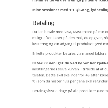
Mine sessioner med 1:1 QiGong, lydhealing
Betaling
Du kan betale med Visa, Mastercard på min onli
muligt efter købet på den mail, du opgiver, nå
kvittering og din adgang til produktet (ved mi
Enkelte produkter betales via manuel faktura,
BEMÆRK venligst du ved købet har tjekket,
indstillingerne i selve kurven. I tilfælde af at
telefon. Dette skal ske indenfor 48 efter køb
%) som du mister hvis pengene skal refunder
Betalingsfrist 8 dage på alle produkter (undt