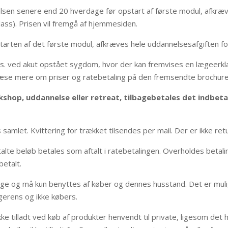
lsen senere end 20 hverdage før opstart af første modul, afkræ
lass). Prisen vil fremgå af hjemmesiden.
pstarten af det første modul, afkræves hele uddannelsesafgiften 
. ved akut opstået sygdom, hvor der kan fremvises en lægeerkl
læse mere om priser og ratebetaling på den fremsendte brochure
rkshop, uddannelse eller retreat, tilbagebetales det indbeta
 samlet. Kvittering for trækket tilsendes per mail. Der er ikke ret
talte beløb betales som aftalt i ratebetalingen. Overholdes betali
betalt.
ige og må kun benyttes af køber og dennes husstand. Det er muli
erens og ikke købers.
 tilladt ved køb af produkter henvendt til private, ligesom det he