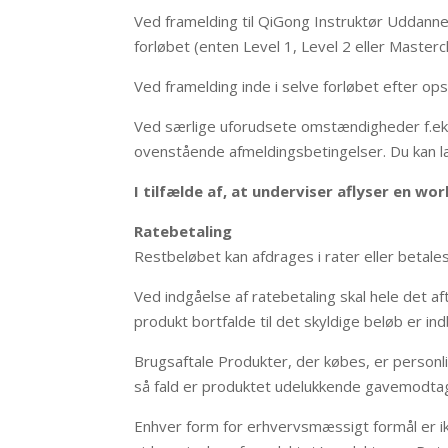
Ved framelding til QiGong Instruktør Uddanne
forløbet (enten Level 1, Level 2 eller Masterc
Ved framelding inde i selve forløbet efter o
Ved særlige uforudsete omstændigheder f.eks
ovenstående afmeldingsbetingelser. Du kan 
I tilfælde af, at underviser aflyser en wo
Ratebetaling
Restbeløbet kan afdrages i rater eller betales
Ved indgåelse af ratebetaling skal hele det af
produkt bortfalde til det skyldige beløb er ind
Brugsaftale Produkter, der købes, er personl
så fald er produktet udelukkende gavemodtag
Enhver form for erhvervsmæssigt formål er ikke