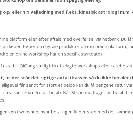
 og/ eller 1:1 vejledning med f.eks. kinesisk astrologi m.m.
ne platform eller efter aftale med overførsel via netbank. Du får 
r du køber. Køber du digitale produkter på min online platform, f
ndre en online workshop har en specifik startdato).
 f.eks. 1:1 QiGong særligt tilrettelagte workshops eller ratebetal
 at der står det rigtige antal i kassen så du ikke betaler d
 du alligevel får sendt for stort et beløb kan du få pengene retur v
et så vi kan returnere dit beløb. Når Stripe modtager dit beløb t
es.
agen køb i webshop, hvor betalingen finder sted med det samme). D