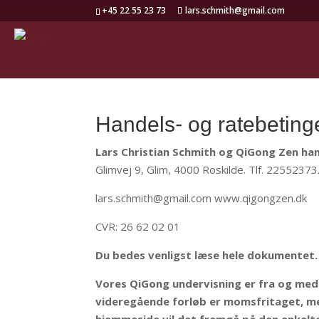
+45 22 55 23 73
lars.schmith@gmail.com
Handels- og ratebeting
Lars Christian Schmith og QiGong Zen ha
Glimvej 9, Glim, 4000 Roskilde. Tlf. 22552373
lars.schmith@gmail.com www.qigongzen.dk
CVR: 26 62 02 01
Du bedes venligst læse hele dokumentet
Vores QiGong undervisning er fra og med 
videregående forløb er momsfritaget, men
hjemmeside vil det fremgå på den enkelt