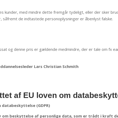
s kunder, med mindre dette fremgår tydeligt, eller der sker brud 
r, såfremt de indtastede personoplysninger er åbenlyst falske.
ssat og denne pris er gældende medmindre, der er tale om fx early 
Uddannelsesleder Lars Christian Schmith
ttet af EU loven om databeskyt
m databeskyttelse (GDPR)
 om beskyttelse af personlige data, som er trådt i kraft d