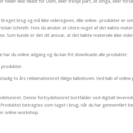
 heller ikke tilladt for Dem, eller tredje part, at omgå, eller for
til eget brug og må ikke videregives. Alle online- produkter er o
stian Schmith. Hvis du ønsker at citere noget af det købte materia
e. Som kunde er det dit ansvar, at det købte materiale ikke videreg
har du online adgang og du kan frit downloade alle produkter.
e produkter.
tadig to års reklamationsret ifølge købeloven. Ved køb af online
delsesret. Denne fortrydelsesret bortfalder ved digitalt leverede
s. Produktet betragtes som taget i brug, når du har gennemført 
er online workshop.