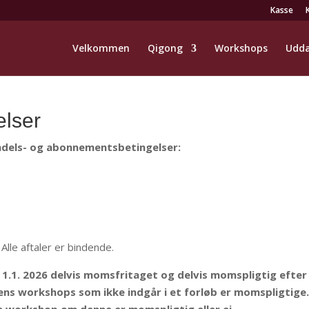
Kasse
Velkommen
Qigong
Workshops
Udda
elser
ndels- og abonnementsbetingelser:
.
.
Alle aftaler er bindende.
1.1. 2026 delvis momsfritaget og delvis momspligtig efter
s workshops som ikke indgår i et forløb er momspligtige. 
e workshop om denne er momspligtig eller ej.