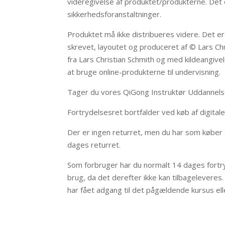
videregivelse af produktet/produkterne. Det er
sikkerhedsforanstaltninger.
Produktet må ikke distribueres videre. Det er 
skrevet, layoutet og produceret af © Lars Chri
fra Lars Christian Schmith og med kildeangivels
at bruge online-produkterne til undervisning.
Tager du vores QiGong Instruktør Uddannelse 
Fortrydelsesret bortfalder ved køb af digital
Der er ingen returret, men du har som køber s
dages returret.
Som forbruger har du normalt 14 dages fortry
brug, da det derefter ikke kan tilbagelevere
har fået adgang til det pågældende kursus ell