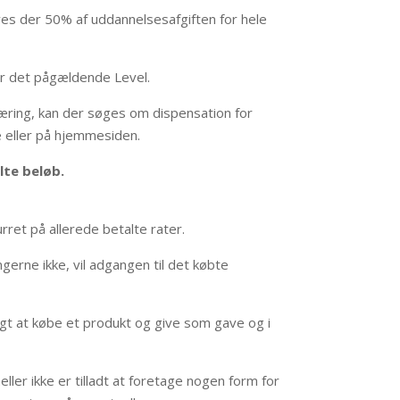
ves der 50% af uddannelsesafgiften for hele
for det pågældende Level.
æring, kan der søges om dispensation for
 eller på hjemmesiden.
lte beløb.
urret på allerede betalte rater.
ngerne ikke, vil adgangen til det købte
gt at købe et produkt og give som gave og i
ller ikke er tilladt at foretage nogen form for