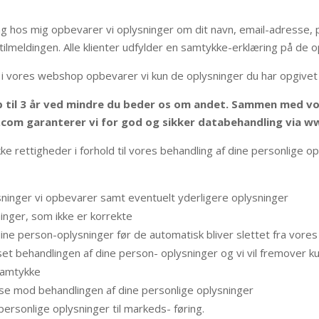
sning hos mig opbevarer vi oplysninger om dit navn, email-adress
tilmeldingen. Alle klienter udfylder en samtykke-erklæring på de o
 i vores webshop opbevarer vi kun de oplysninger du har opgivet
op til 3 år ved mindre du beder os om andet. Sammen med v
.com garanterer vi for god og sikker databehandling via 
e rettigheder i forhold til vores behandling af dine personlige op
plysninger vi opbevarer samt eventuelt yderligere oplysninger
ninger, som ikke er korrekte
et dine person-oplysninger før de automatisk bliver slettet fra vor
ænset behandlingen af dine person- oplysninger og vi vil fremover 
samtykke
igelse mod behandlingen af dine personlige oplysninger
ersonlige oplysninger til markeds- føring.