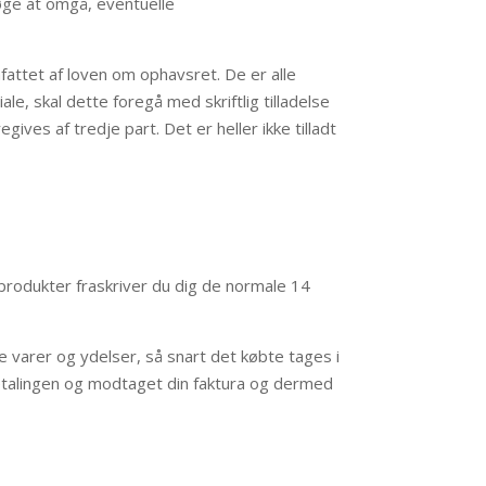
søge at omgå, eventuelle
mfattet af loven om ophavsret. De er alle
le, skal dette foregå med skriftlig tilladelse
ives af tredje part. Det er heller ikke tilladt
 produkter fraskriver du dig de normale 14
 varer og ydelser, så snart det købte tages i
betalingen og modtaget din faktura og dermed