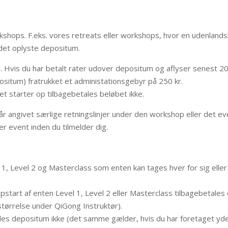
kshops. F.eks. vores retreats eller workshops, hvor en udenland
 det oplyste depositum.
. Hvis du har betalt rater udover depositum og aflyser senest 2
ositum) fratrukket et administationsgebyr på 250 kr.
t starter op tilbagebetales beløbet ikke.
 angivet særlige retningslinjer under den workshop eller det even
 event inden du tilmelder dig.
1, Level 2 og Masterclass som enten kan tages hver for sig elle
tart af enten Level 1, Level 2 eller Masterclass tilbagebetales d
størrelse under QiGong Instruktør).
les depositum ikke (det samme gælder, hvis du har foretaget yder