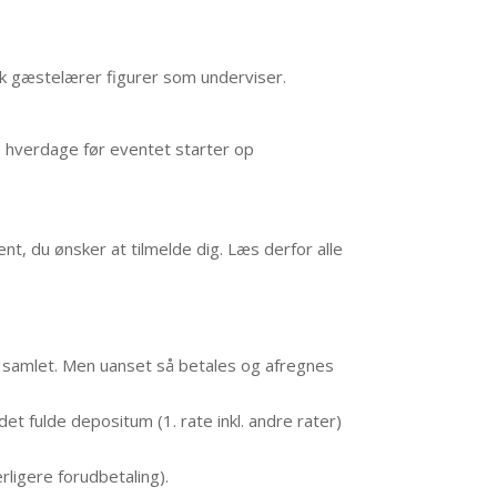
sk gæstelærer figurer som underviser.
0 hverdage før eventet starter op
t, du ønsker at tilmelde dig. Læs derfor alle
r samlet. Men uanset så betales og afregnes
et fulde depositum (1. rate inkl. andre rater)
ligere forudbetaling).