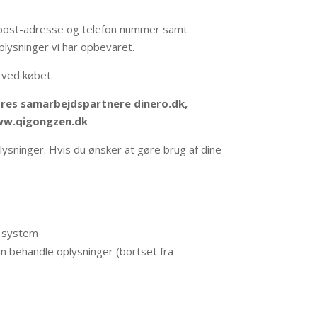
e, post-adresse og telefon nummer samt
plysninger vi har opbevaret.
 ved købet.
ores samarbejdspartnere dinero.dk,
www.qigongzen.dk
lysninger. Hvis du ønsker at gøre brug af dine
es system
kun behandle oplysninger (bortset fra