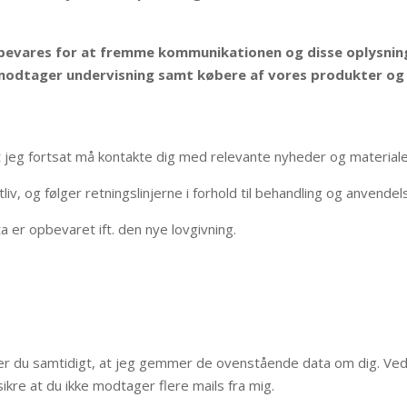
pbevares for at fremme kommunikationen og disse oplysning
odtager undervisning samt købere af vores produkter og di
 at jeg fortsat må kontakte dig med relevante nyheder og materiale
atliv, og følger retningslinjerne i forhold til behandling og anvend
 er opbevaret ift. den nye lovgivning.
rer du samtidigt, at jeg gemmer de ovenstående data om dig. Ved
kre at du ikke modtager flere mails fra mig.