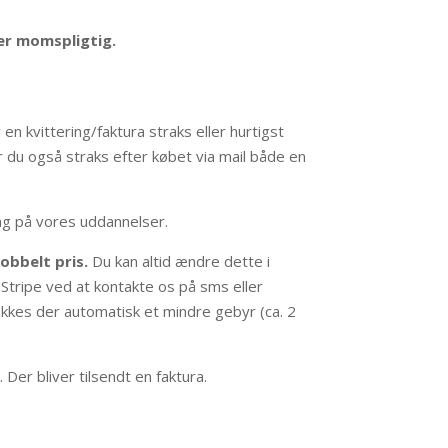
 er momspligtig.
en kvittering/faktura straks eller hurtigst
år du også straks efter købet via mail både en
ing på vores uddannelser.
obbelt pris.
Du kan altid ændre dette i
ia Stripe ved at kontakte os på sms eller
rækkes der automatisk et mindre gebyr (ca. 2
er bliver tilsendt en faktura.